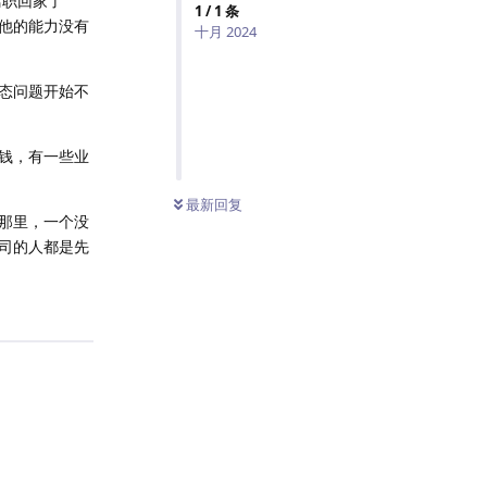
离职回家了
1
/
1
条
他的能力没有
十月 2024
态问题开始不
钱，有一些业
最新回复
那里，一个没
司的人都是先
回复