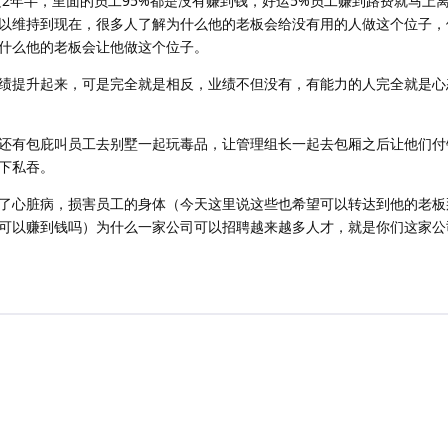
边2年半，里面的员工95%都是没有赚到钱，好运5%员工赚到路费就马上
以维持到现在，很多人了解为什么他的老板会给没有用的人做这个位子，
什么他的老板会让他做这个位子。
绩提升起来，可是完全就是相反，业绩不但没有，有能力的人完全就是心
还有包庇叫员工去别墅一起玩毒品，让管理组长一起去包厢之后让他们付
下私吞。
了心脏病，损害员工的身体（今天这里说这些也希望可以转达到他的老板
可以赚到钱吗）为什么一家公司可以招聘越来越多人才，就是你们这家公