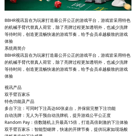
BBHR视讯旨在为玩家打造最公开公正的游戏平台，游戏皆采用特色
的机械手臂代替真人荷官，除了亮牌过程更加透明外，也减少洗牌
等待时间，创造更流畅快速的游戏节奏，给予会员卓越极致的游戏
体验
系统商简介
BBHR视讯旨在为玩家打造最公开公正的游戏平台，游戏皆采用特色
的机械手臂代替真人荷官，除了亮牌过程更加透明外，也减少洗牌
等待时间，创造更流畅快速的游戏节奏，给予会员卓越极致的游戏
体验
视讯产品
双手臂百家乐
特色功能及产品
多台下注：可同时下注高达60张桌台，并保留完整下注功能
自动洗牌：无人为干预自动洗牌机，提升游戏公平公正度
Random Pay：倍数随机上升最高15倍，打造高倍刺激的下注体验
双手臂百家乐：智能型瞇牌，快速的开牌节奏，提供玩家如现场般