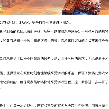
员进行对战，让玩家无需等待即可快速进入游戏。
紧张刺激的抢庄玩法而著称，玩家可以在游戏中感受到一对多对战的独特
度的参与感和竞争感，相信这将大幅吸引喜爱棋牌游戏的会员前来体验并
款游戏提供了四种不同限额的房型，满足各种玩家的需求，无论是新手还
能，使得玩家在繁忙时刻也能继续享受游戏的乐趣，保证了流畅的游戏体
性化的功能，确保玩家能够畅快地享受游戏过程。这一新作进一步丰富了
。
验！！在每一局游戏中，庄家和三位闲家各自会获得五张牌。闲家根据手