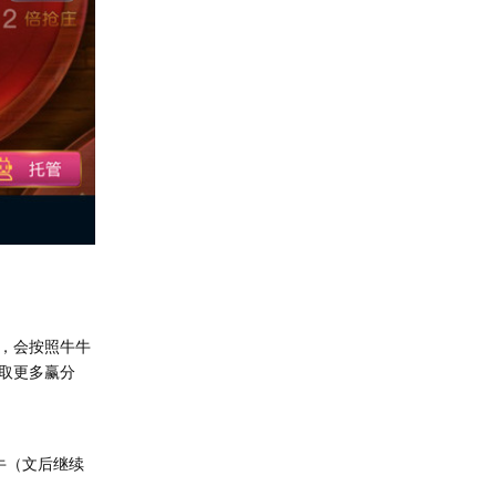
，会按照牛牛
取更多赢分
牛（文后继续