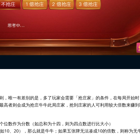
则，唯一有差别的是，多了玩家会需要「抢庄家」的条件，在每局开始时
最高者则会成为抢庄牛牛此局庄家，抢到庄家的人可利用较大倍数来赚到
个位数作为分数（如总和为十四，则为四点数进行比大小）
如10、20），那么就是牛牛；如果五张牌无法凑成10的倍数，则称为无