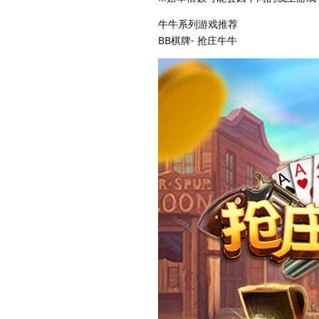
牛牛系列游戏推荐
BB棋牌- 抢庄牛牛