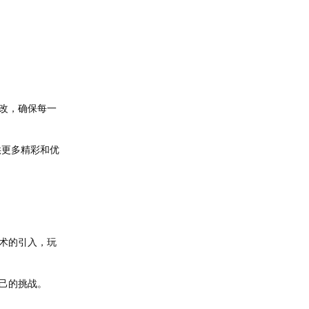
。
改，确保每一
供更多精彩和优
术的引入，玩
己的挑战。