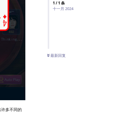
1
/
1
条
十一月 2024
最新回复
出许多不同的