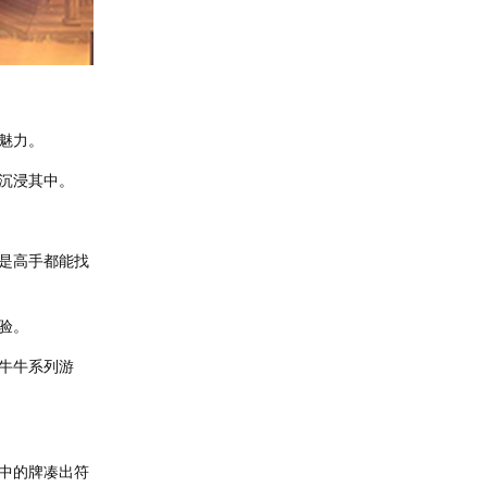
魅力。
沉浸其中。
是高手都能找
验。
牛牛系列游
中的牌凑出符