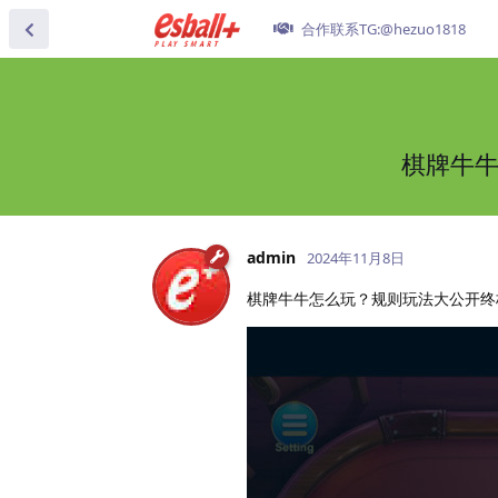
合作联系TG:@hezuo1818
棋牌牛牛
admin
2024年11月8日
棋牌牛牛怎么玩？规则玩法大公开终