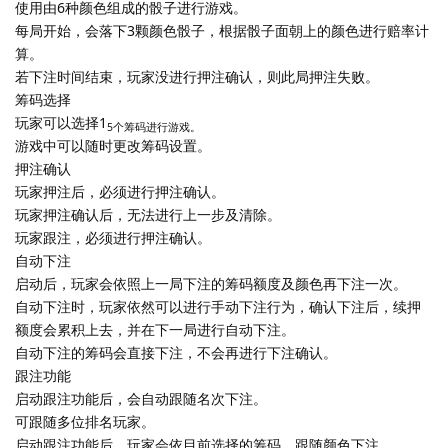
使用由6种颜色组成的骰子进行游戏。
每局开始，会落下3颗颜色骰子，根据骰子面朝上的颜色进行赔率计
算。
若下注时间结束，玩家没进行押注确认，则此局押注失败。
筹码选择
玩家可以选择1
5个筹码进行游戏。
游戏中可以随时更改筹码设置。
押注确认
玩家押注后，必须进行押注确认。
玩家押注确认后，无法进行上一步及清除。
玩家跟注，必须进行押注确认。
自动下注
启动后，玩家会依照上一局下注的筹码额度及颜色再下注一次。
自动下注时，玩家依然可以进行手动下注行为，确认下注后，续押
额度会累积上去，并在下一局进行自动下注。
自动下注的筹码会直接下注，不会再进行下注确认。
跟注功能
启动跟注功能后，会自动跟随名次下注。
可跟随多位排名玩家。
启动跟注功能后，玩家会依目前选择的筹码，跟随颜色下注。