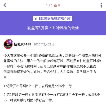
1
/
1
条
E世博娱乐城游戏介绍
轮盘3路齐赢：对冲风险的最佳
新葡京4188
2025年2月28日
今天在这里公开一个3路齐赢的轮盘玩法，这是我一个朋友用来打分
兼赢钱的方法，用在一倍一的游戏都可以，不过用来打轮盘可以3路
一起打，不会浪费时间，还可以起到对冲的作用我虽然不玩轮盘，
但是都觉得不错的，好啦，费话少讲，入主题啦。首先讲出手方
向：
1.记录开出号码6个一行，以后都是6个6个一行
2.第2行对第一行如果看见有3个一样打后面3手会不一样，或者3个
不一样就可以打后面3手它会一样。