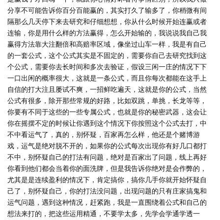
分享不可能告诉你百分百能赢的，其实打久了输多了，你稍微有间
隔那么几天停下来去研究和仔细想想，你从什么时候开始连赢或者
连输，你是用什么样的方法赢得，怎么开始输的，我说说我自己我
赢得方法靠大注翻倍和高赔率区域，像坐过山车一样，我是有自己
的一套公式，这个公式其实是不固定的，需要你自己去研究找到这
个公式，需要你去长时间和多次去验证，假设三闲一庄的情况下下
一口出闲的概率很大，这就是一条公式，而且你每次都能在这手上
自信的打大注且屡试不爽，一招鲜吃遍天，这就是你的公式，当然
公式有很多，除开那些常规的好路，比如双跳，单挑，长龙等等，
你要有不同于这些的一些专属公式，也就是你的秘密武器，这会让
你在摇摆不定的时候让你遇到这个情况下你按照这个公式去打，中
不中看运气了，真的，别怀疑，百家再怎么样，他还是个赌博游
戏，运气是绝对脱不开的，如果你的公式每次出现你有好几口都打
不中，别怀疑自己的打法有问题，绝对是百家出了问题，线上再好
你看到他们都会当着你的面洗牌，但是我告诉你绝对是会作弊的，
尤其是是连续盈利的情况下，肯定搞你，搞你几手你就开始怀疑自
己了，别怀疑自己，你的打法没问题，出现问题的只有庄家搞鬼和
运气问题，遇到这种情况，赶紧跑，我是一直围绕着公式和自己的
想法来打的，把这些运用精通，不要学太多，先学会学通学透一