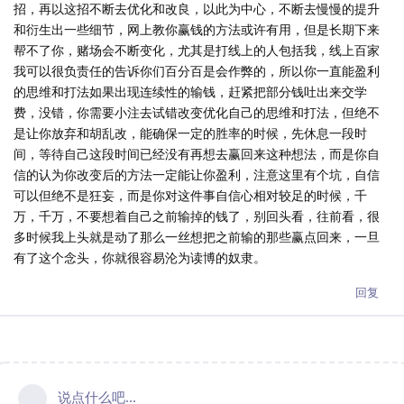
招，再以这招不断去优化和改良，以此为中心，不断去慢慢的提升
和衍生出一些细节，网上教你赢钱的方法或许有用，但是长期下来
帮不了你，赌场会不断变化，尤其是打线上的人包括我，线上百家
我可以很负责任的告诉你们百分百是会作弊的，所以你一直能盈利
的思维和打法如果出现连续性的输钱，赶紧把部分钱吐出来交学
费，没错，你需要小注去试错改变优化自己的思维和打法，但绝不
是让你放弃和胡乱改，能确保一定的胜率的时候，先休息一段时
间，等待自己这段时间已经没有再想去赢回来这种想法，而是你自
信的认为你改变后的方法一定能让你盈利，注意这里有个坑，自信
可以但绝不是狂妄，而是你对这件事自信心相对较足的时候，千
万，千万，不要想着自己之前输掉的钱了，别回头看，往前看，很
多时候我上头就是动了那么一丝想把之前输的那些赢点回来，一旦
有了这个念头，你就很容易沦为读博的奴隶。
回复
说点什么吧...