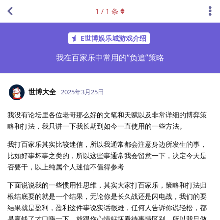
1
/
1
条
E世博娱乐城游戏介绍
我在百家乐中常用的“负追”策略
世博大全
2025年3月25日
我没有论坛里各位老哥那么好的文笔和天赋以及非常详细的博弈策
略和打法，我只讲一下我长期到如今一直使用的一些方法。
我打百家乐其实比较迷信，所以我通常都会注意身边所发生的事，
比如好事坏事之类的，所以这些事通常我会留意一下，决定今天是
否要干，以上纯属个人迷信不值得参考
下面说说我的一些惯用性思维，其实大家打百家乐，策略和打法归
根结底要的就是一个结果，无论你是长久战还是闪电战，我们的要
结果就是盈利，盈利这件事说实话很难，任何人告诉你说轻松，都
是赢钱了才口嗨一下，就跟你心情好坏看待事情区别，所以我只做