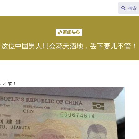
新闻头条
这位中国男人只会花天酒地，丢下妻儿不管！
儿不管！