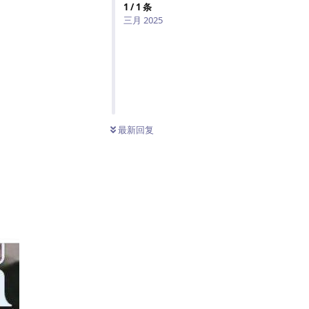
1
/
1
条
三月 2025
最新回复