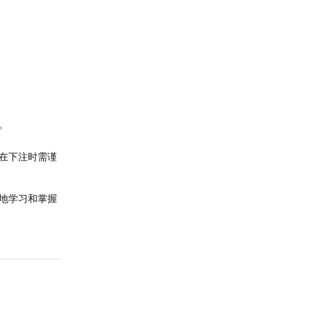
。
在下注时需谨
地学习和掌握
回复