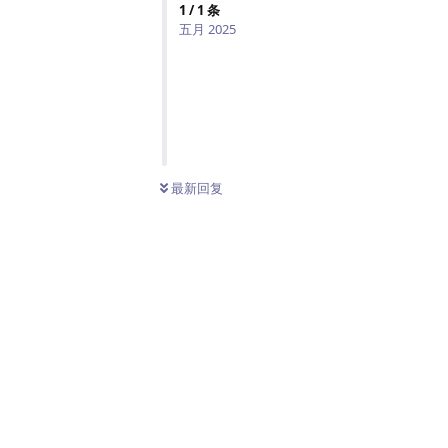
1
/
1
条
五月 2025
最新回复