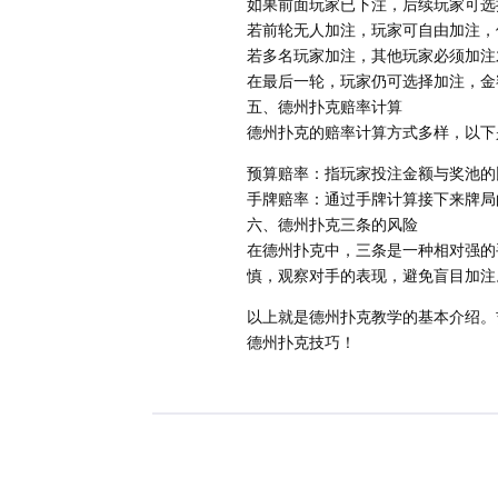
如果前面玩家已下注，后续玩家可选
若前轮无人加注，玩家可自由加注，
若多名玩家加注，其他玩家必须加注
在最后一轮，玩家仍可选择加注，金
五、德州扑克赔率计算
德州扑克的赔率计算方式多样，以下
预算赔率：指玩家投注金额与奖池的
手牌赔率：通过手牌计算接下来牌局
六、德州扑克三条的风险
在德州扑克中，三条是一种相对强的
慎，观察对手的表现，避免盲目加注
以上就是德州扑克教学的基本介绍。
德州扑克技巧！