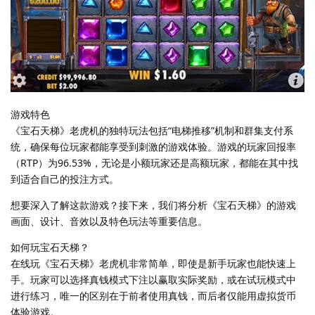
游戏特色
《宝石天梯》老虎机的独特玩法包括“电梯推移”机制和群集支付系
统，确保每位玩家都能享受到刺激的游戏体验。游戏的玩家回报率
（RTP）为96.53%，无论是小额玩家还是高额玩家，都能在其中找
到适合自己的投注方式。
想要深入了解这款游戏？接下来，我们将分析《宝石天梯》的游戏
画面、设计、音效以及特色玩法等重要信息。
如何玩宝石天梯？
在线玩《宝石天梯》老虎机非常简单，即使是新手玩家也能快速上
手。玩家可以选择真钱模式下注以赢取实际奖励，或在试玩模式中
进行练习，唯一的区别在于前者使用真钱，而后者仅能用虚拟货币
体验游戏。