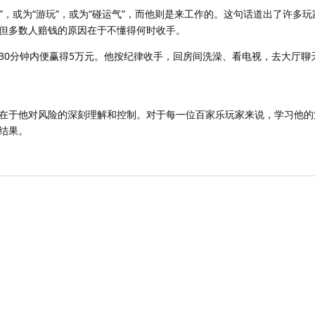
利”，或为“游玩”，或为“碰运气”，而他则是来工作的。这句话道出了许多
但多数人赔钱的原因在于不懂得何时收手。
30分钟内便赢得5万元。他按纪律收手，回房间洗澡、看电视，去大厅聊
在于他对风险的深刻理解和控制。对于每一位百家乐玩家来说，学习他的
结果。