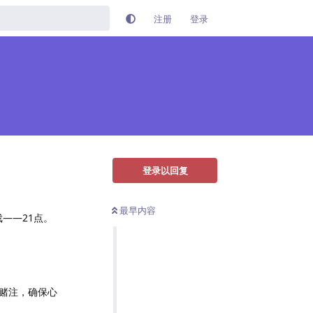
注册
登录
登录以回复
最早内容
——21点。
赌注，确保心