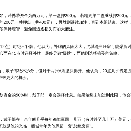
如，若携带资金为两万元，第一盘押200元，若输则第二盘继续押200元
的200元一并押出（共400元），再胜则继续加注，直到本组结束。这样
候保持理智，避免因追逐损失而加大赌注。
含12点）时绝不补牌。他认为，补牌的风险太大，尤其是当庄家可能爆牌时
心而在15点时选择补牌，最终导致“爆牌”，而他则选择稳妥的策略。
组合，戴子郎绝不拆分，但对于两张A则坚决拆开。他认为，20点几乎肯定
带来更大的机会。
划资金的50%时，戴子郎一定会选择休息。如果始终未能达到此限，他会
，戴子郎在十余年间几乎每年都能赢回十几万（有时甚至几十万）美元，并
了鼓励他的光临，赌城常年为他保留一套“总统套房”。