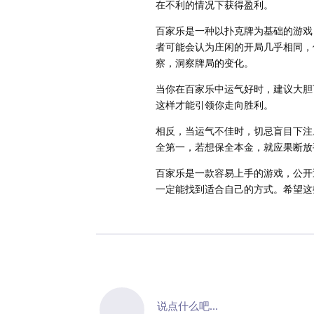
在不利的情况下获得盈利。
百家乐是一种以扑克牌为基础的游戏
者可能会认为庄闲的开局几乎相同，
察，洞察牌局的变化。
当你在百家乐中运气好时，建议大胆
这样才能引领你走向胜利。
相反，当运气不佳时，切忌盲目下注
全第一，若想保全本金，就应果断放
百家乐是一款容易上手的游戏，公开
一定能找到适合自己的方式。希望这
说点什么吧...