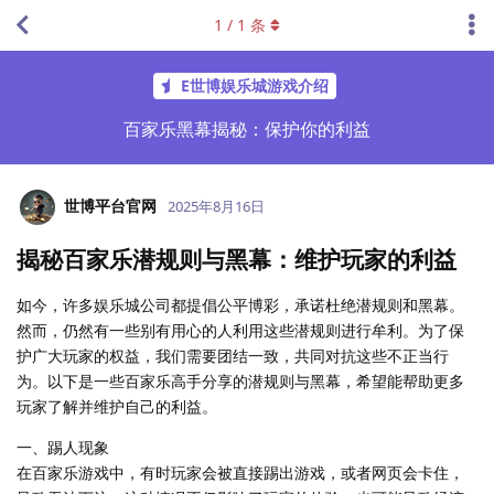
1
/
1
条
E世博娱乐城游戏介绍
百家乐黑幕揭秘：保护你的利益
世博平台官网
2025年8月16日
揭秘百家乐潜规则与黑幕：维护玩家的利益
如今，许多娱乐城公司都提倡公平博彩，承诺杜绝潜规则和黑幕。
然而，仍然有一些别有用心的人利用这些潜规则进行牟利。为了保
护广大玩家的权益，我们需要团结一致，共同对抗这些不正当行
为。以下是一些百家乐高手分享的潜规则与黑幕，希望能帮助更多
玩家了解并维护自己的利益。
一、踢人现象
在百家乐游戏中，有时玩家会被直接踢出游戏，或者网页会卡住，