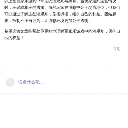
以上是百家乐游戏中常见的潜规则与黑幕。当玩家遇到这些情况
时，应采取相应的措施。虽然玩家在博彩中处于弱势地位，但我们
可以通过了解这些潜规则，见招拆招，维护自己的利益。团结起
来，抵制不正当行为，让博彩环境更加公平透明。
希望这篇文章能帮助你更好地理解百家乐游戏中的潜规则，保护自
己的权益！
回复
说点什么吧...