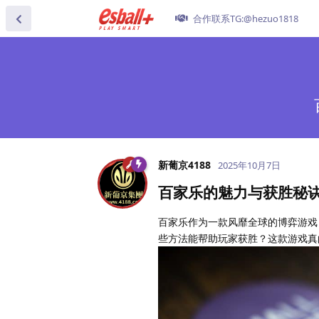
合作联系TG:@hezuo1818
新葡京4188
2025年10月7日
百家乐的魅力与获胜秘
百家乐作为一款风靡全球的博弈游戏
些方法能帮助玩家获胜？这款游戏真