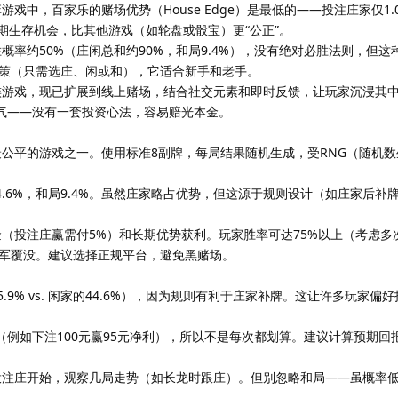
戏中，百家乐的赌场优势（House Edge）是最低的——投注庄家仅1.
长期生存机会，比其他游戏（如轮盘或骰宝）更“公正”。
胜概率约50%（庄闲总和约90%，和局9.4%），没有绝对必胜法则，但这
策（只需选庄、闲或和），它适合新手和老手。
族游戏，现已扩展到线上赌场，结合社交元素和即时反馈，让玩家沉浸其
运气——没有一套投资心法，容易赔光本金。
最公平的游戏之一。使用标准8副牌，每局结果随机生成，受RNG（随机
44.6%，和局9.4%。虽然庄家略占优势，但这源于规则设计（如庄家后补
金（投注庄赢需付5%）和长期优势获利。玩家胜率可达75%以上（考虑多
军覆没。建议选择正规平台，避免黑赌场。
.9% vs. 闲家的44.6%），因为规则有利于庄家补牌。这让许多玩家偏
（例如下注100元赢95元净利），所以不是每次都划算。建议计算预期回
投注庄开始，观察几局走势（如长龙时跟庄）。但别忽略和局——虽概率低（