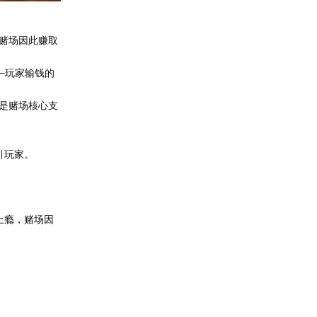
赌场因此赚取
——玩家输钱的
机是赌场核心支
引玩家。
。
上瘾，赌场因