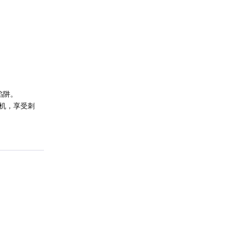
陷阱。
机，享受刺
回复