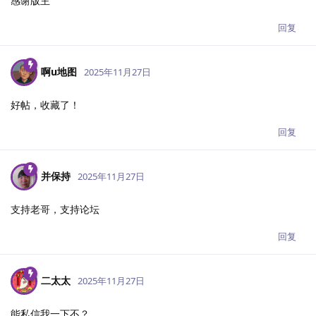
感谢版主
回复
啊u地图
2025年11月27日
好帖，收藏了！
回复
并保持
2025年11月27日
支持老哥，支持论坛
回复
二太太
2025年11月27日
能私信我一下不？