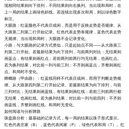
现相同结果则向下排列，不同结果则向右换列。当出现和局时，在
上一局的结果上画绿色斜线。若连续出现多次和局，则以绿色数字
标注。
大眼路：红蓝颜色不代表庄或闲，而是用于反映走势是否规律。从
大路第二列第二行开始记录。红色代表走势有规律，蓝色代表走势
无规律。当出现和局时，大眼路不会记录变化。
小路：与大眼路的记录方式类似，只是起始点不同——从大路第三
列第二行开始。若最新结果为向下排列，与前两列对比：无结果则
画蓝点，有结果则画红点；若前两列前两行均无结果，也画红点。
若为换列结果，对比前一列与前三列：不齐则画蓝点，齐整则画红
点。和局时不变化。
蟑螂路（甲由路）：红蓝线同样不代表庄或闲，而用于判断走势规
律。从大路第四列第二行开始记录。若最新结果为向下排列，与前
三列对比：无结果则画蓝线，有结果则画红线；若前三列前两行都
无结果，也画红线。若为换列结果，对比前一列与前四列：不齐则
画蓝线，齐整则画红线。和局时无变化。
如何阅读与分析牌路
珠盘路分析：最基础的记录方式，每一局的结果以珠子形式显示。
红色代表庄家（B），蓝色代表闲家（P），绿色代表和局（T）。红