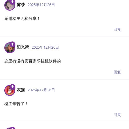
雾茶
2025年12月26日
感谢楼主无私分享！
回复
阳光湾
2025年12月26日
这里有没有卖百家乐挂机软件的
回复
灰猫
2025年12月26日
楼主辛苦了！
回复