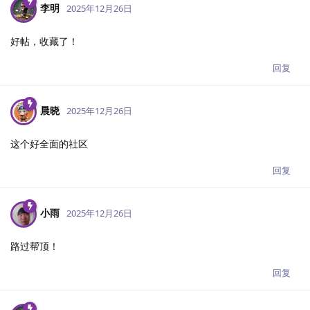
李明
2025年12月26日
好帖，收藏了！
回复
晨晓
2025年12月26日
这个好全面的社区
回复
小雨
2025年12月26日
路过帮顶！
回复