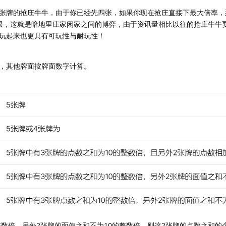
张牌的抢庄牛牛，由于你已经先四张，如果你现在抢庄直接下最大倍率，
限，这就是暗地里庄家闲家之间的博弈，由于资讯量相比以往的抢庄牛牛
玩起来也更具有可玩性与耐玩性！
10，其他牌面按牌面数字计算。
整数倍，另外2张牌的面值之和不为10的整数倍。则这2张牌的点数之和的