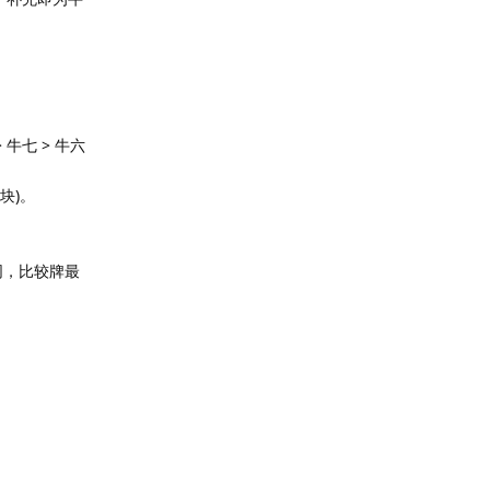
 牛七 > 牛六
块)。
点数相同，比较牌最