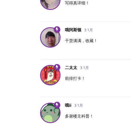
写得真详细！
哦阿斯顿
3 1月
干货满满，收藏！
二太太
3 1月
前排打卡！
哦ii
3 1月
多谢楼主科普！