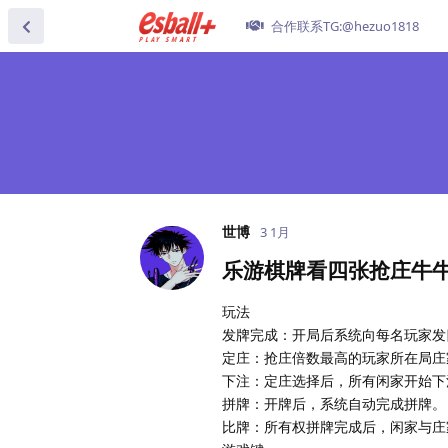
合作联系TG:@hezuo1818
世博
3 1月
乐游棋牌看四张抢庄牛
玩法
发牌完成：开局后系统向每名玩家发
定庄：抢庄倍数最高的玩家所在局庄
下注：定庄选择后，所有闲家开始下
拼牌：开牌后，系统自动完成拼牌。
比牌：所有权拼牌完成后，闲家与庄