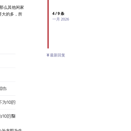
那么其他闲家
4
/
9
条
要大的多，所
一月 2026
最新回复
个补充即为牛