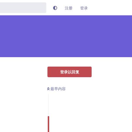
注册
登录
登录以回复
最早内容