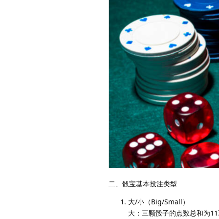
二、骰宝基本投注类型
大/小（Big/Small）
大：三颗骰子的点数总和为11