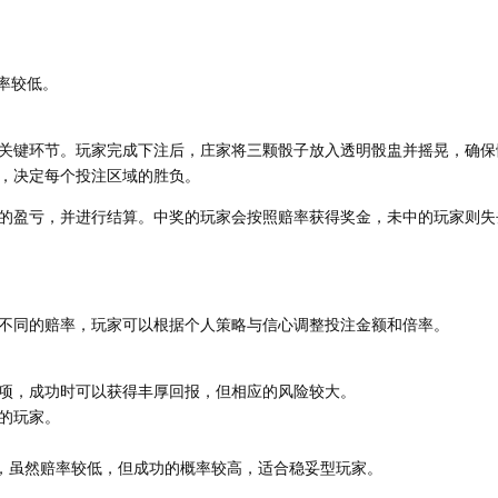
率较低。
关键环节。玩家完成下注后，庄家将三颗骰子放入透明骰盅并摇晃，确保
，决定每个投注区域的胜负。
的盈亏，并进行结算。中奖的玩家会按照赔率获得奖金，未中的玩家则失
不同的赔率，玩家可以根据个人策略与信心调整投注金额和倍率。
项，成功时可以获得丰厚回报，但相应的风险较大。
的玩家。
），虽然赔率较低，但成功的概率较高，适合稳妥型玩家。