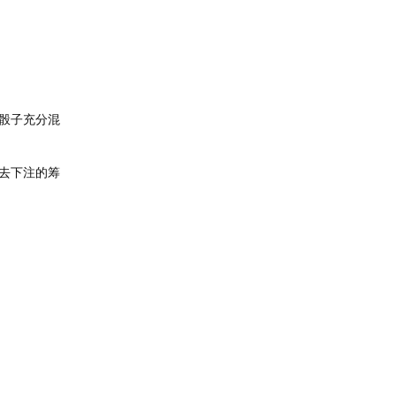
骰子充分混
去下注的筹