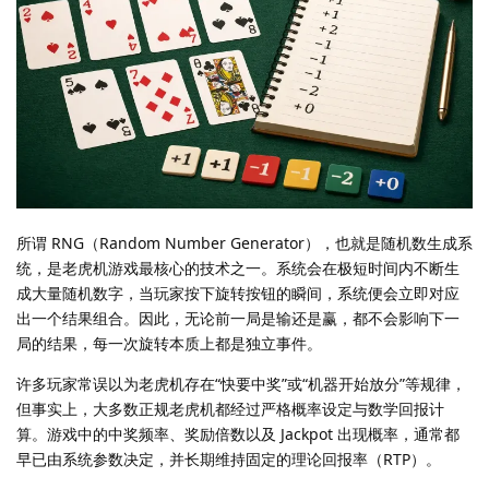
所谓 RNG（Random Number Generator），也就是随机数生成系
统，是老虎机游戏最核心的技术之一。系统会在极短时间内不断生
成大量随机数字，当玩家按下旋转按钮的瞬间，系统便会立即对应
出一个结果组合。因此，无论前一局是输还是赢，都不会影响下一
局的结果，每一次旋转本质上都是独立事件。
许多玩家常误以为老虎机存在“快要中奖”或“机器开始放分”等规律，
但事实上，大多数正规老虎机都经过严格概率设定与数学回报计
算。游戏中的中奖频率、奖励倍数以及 Jackpot 出现概率，通常都
早已由系统参数决定，并长期维持固定的理论回报率（RTP）。