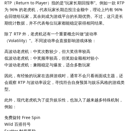
RTP（Return to Player）指的是“玩家长期回报率”。例如一款 RTP
为 96% 的老虎机，代表玩家长期总投注金额中，理论上约有 96%
会回馈给玩家，其余则成为游戏平台的长期优势。不过，这只是长
期统计数据，并不代表每位玩家都能稳定获得相同结果。
除了 RTP 外，老虎机还有一个重要概念叫做“波动率
（Volatility）”。不同波动率会直接影响游戏体验：
高波动老虎机：中奖次数较少，但大奖倍率较高
低波动老虎机：中奖频率较高，但奖励金额相对较小
中波动老虎机：兼顾稳定与爆发，适合多数玩家
因此，有经验的玩家在选择游戏时，通常不会只看画面或主题，还
会观察 RTP 与波动率设定，寻找符合自身预算与娱乐风格的游戏类
型。
此外，现代老虎机为了提升娱乐性，也加入了越来越多特殊机制，
例如：
免费旋转 Free Spin
Wild 百搭符号
Scatter 触发奖励