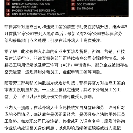
菲律宾针对挂靠公司和违规工签的清查行动仍在持续升级。继今年5
月首批14家公司被列入黑名单后，最新又有28家公司被菲律宾劳工
部和移民部门点名处理，引发在菲外籍人士高度关注。
据了解，此次被列入名单的企业主要涉及贸易、咨询、营销、科技
及建筑等行业。菲律宾相关部门正持续核查公司实际经营情况、外
籍员工聘用记录以及劳工许可（AEP）申请资料。部分企业被指存在
空壳运营、违规聘用外籍员工、虚假申请工签等问题。
随着劳工部与移民局数据系统逐步对接，菲律宾官方对挂靠工签的
审查力度明显加强。一旦企业被认定违规，其名下外籍员工的工
签、劳工许可以及相关身份文件都可能受到影响。
业内人士提醒，在菲外籍人士应尽快核实自身签证和劳工许可所对
应的公司情况，确认雇主是否正常经营、是否具备合法聘用外籍员
工资格。如发现公司已被注销、停业或列入调查名单，应及时咨询
专业机构处理相关身份问题，以免影响后续签证续签或出入境记