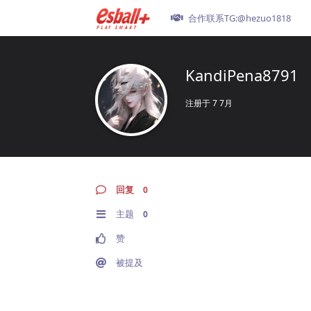
合作联系TG:@hezuo1818
KandiPena8791
注册于
7 7月
回复
0
主题
0
赞
被提及