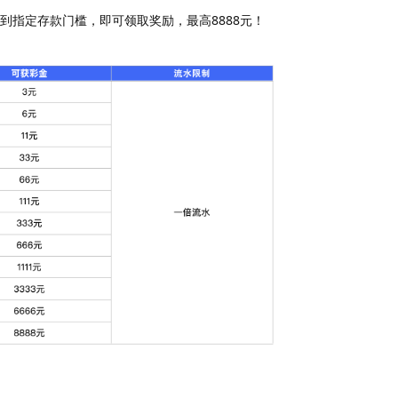
指定存款门槛，即可领取奖励，最高8888元！