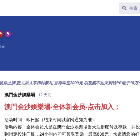
1日
娱乐品牌 新人加入享四种豪礼 首存即送2000元 刷视频不如来刷钱PG电子10万
澳門金沙娛樂場
12 天前
澳門金沙娛樂場-全体新会员-点击加入；
活动时间：即日起（结束时间以官网通知为准）
活动内容：全体会员凡是在澳門金沙娛樂場当天注册账号及存款，并投注【BB
到指定投注门槛，24小时内即可领取奖励，最高888元！快邀请您的