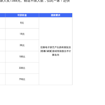
人奖1388元。赠送不限人数，仅此一家！赶快