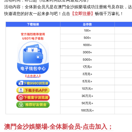
活动内容：全体新会员凡是在澳門金沙娛樂場成功注册账号及存款，达到
快邀请您的好友一起来参与吧！点击
【立即注册】
畅领千万壕礼！
澳門金沙娛樂場-全体新会员-点击加入；